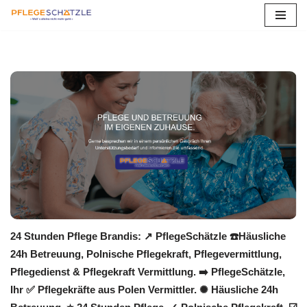
Zum
Inhalt
springen
24 Stunden Pflege Brandis: ↗️ PflegeSchätzle ☎️Häusliche
24h Betreuung, Polnische Pflegekraft, Pflegevermittlung,
Pflegedienst & Pflegekraft Vermittlung. ➡️ PflegeSchätzle,
Ihr ✅ Pflegekräfte aus Polen Vermittler. ✺ Häusliche 24h