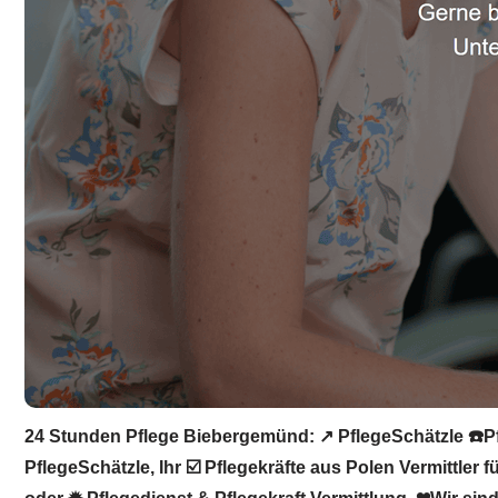
24 Stunden Pflege Biebergemünd: ↗️ PflegeSchätzle ☎️Pfl
PflegeSchätzle, Ihr ☑️ Pflegekräfte aus Polen Vermittler