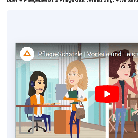
oder ✹ Pflegedienst & Pflegekraft Vermittlung. ❤Wir sin