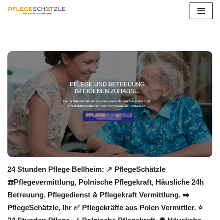
Zum
Inhalt
springen
24 Stunden Pflege Bellheim: ↗️ PflegeSchätzle
☎️Pflegevermittlung, Polnische Pflegekraft, Häusliche 24h
Betreuung, Pflegedienst & Pflegekraft Vermittlung. ➡️
PflegeSchätzle, Ihr ✅ Pflegekräfte aus Polen Vermittler. ⭐