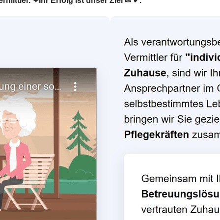
mittler. ❤Ihr Erfolg ist unser Ziel ✉ ✔.