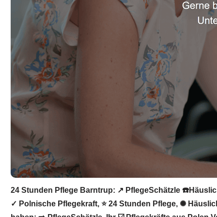
24 Stunden Pflege Barntrup: ↗️ PflegeSchätzle ☎️Häuslic
✓ Polnische Pflegekraft, ⭐ 24 Stunden Pflege, ✺ Häusli