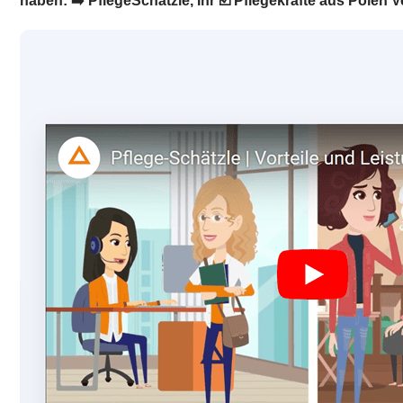
haben: ➡️ PflegeSchätzle, Ihr ☑️ Pflegekräfte aus Polen Ver