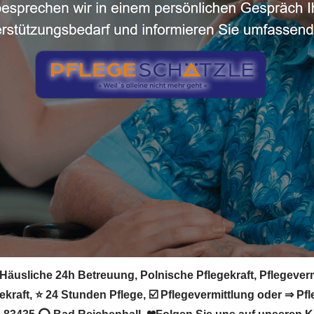
Häusliche 24h Betreuung, Polnische Pflegekraft, Pflegeverm
raft, ⭐ 24 Stunden Pflege, ☑️ Pflegevermittlung oder ⇒ Pfl