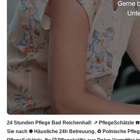
24 Stunden Pflege Bad Reichenhall: ↗️ PflegeSchätzle ☎️
Sie nach ✺ Häusliche 24h Betreuung, ♻ Polnische Pflegek