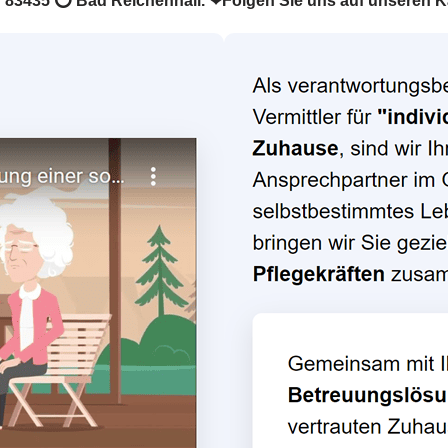
r in 83435 ⭕ Bad Reichenhall. ❤Folgen Sie uns auf unseren 