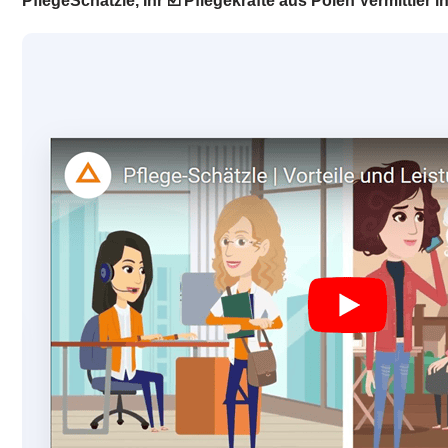
PflegeSchätzle, Ihr ☑️ Pflegekräfte aus Polen Vermittle