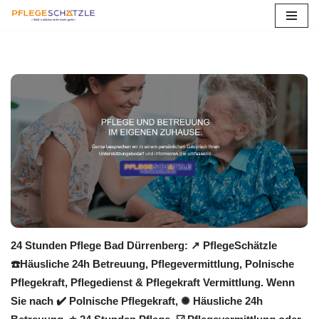
Zum
Inhalt
springen
24 Stunden Pflege Bad Dürrenberg: ↗️ PflegeSchätzle
☎️Häusliche 24h Betreuung, Pflegevermittlung, Polnische
Pflegekraft, Pflegedienst & Pflegekraft Vermittlung. Wenn
Sie nach ✔️ Polnische Pflegekraft, ✺ Häusliche 24h