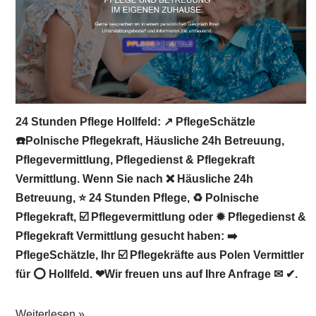
24 Stunden Pflege Hollfeld: ↗️ PflegeSchätzle
☎️Polnische Pflegekraft, Häusliche 24h Betreuung,
Pflegevermittlung, Pflegedienst & Pflegekraft
Vermittlung. Wenn Sie nach ❌ Häusliche 24h
Betreuung, ⭐ 24 Stunden Pflege, ♻ Polnische
Pflegekraft, ☑️ Pflegevermittlung oder ✹ Pflegedienst &
Pflegekraft Vermittlung gesucht haben: ➡️
PflegeSchätzle, Ihr ☑️ Pflegekräfte aus Polen Vermittler
für ⭕ Hollfeld. ❤Wir freuen uns auf Ihre Anfrage ✉ ✔.
Weiterlesen »