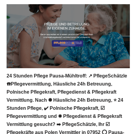
24 Stunden Pflege Pausa-Mühltroff: ↗️ PflegeSchätzle
☎️Pflegevermittlung, Häusliche 24h Betreuung,
Polnische Pflegekraft, Pflegedienst & Pflegekraft
Vermittlung. Nach ✺ Häusliche 24h Betreuung, ⭐ 24
Stunden Pflege, ✔️ Polnische Pflegekraft, ☑️
Pflegevermittlung und ✹ Pflegedienst & Pflegekraft
Vermittlung gesucht? ➡️ PflegeSchätzle, Ihr ☑️
Pflegekräfte aus Polen Vermittler in 07952 ⭕ Pausa-