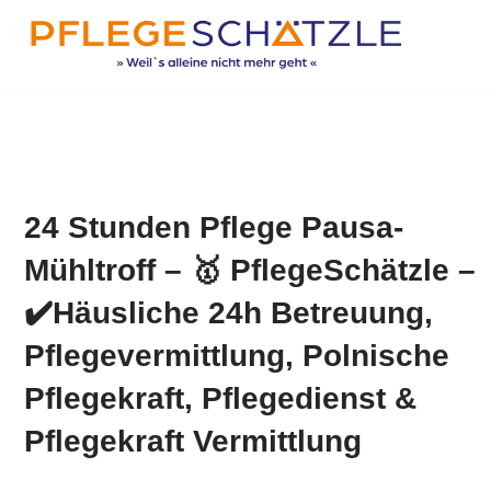
Zum
Inhalt
springen
24 Stunden Pflege Pausa-
Mühltroff – 🥇 PflegeSchätzle –
✔️Häusliche 24h Betreuung,
Pflegevermittlung, Polnische
Pflegekraft, Pflegedienst &
Pflegekraft Vermittlung