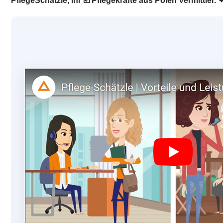
PflegeSchätzle, Ihr ☑️ Pflegekräfte aus Polen Vermittler