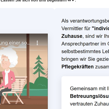
. ❤Lassen Sie sich von uns begeistern ✉ ✔.