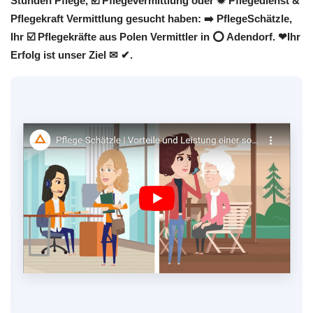
Stunden Pflege, ☑️ Pflegevermittlung oder ✹ Pflegedienst &
Pflegekraft Vermittlung gesucht haben: ➡️ PflegeSchätzle,
Ihr ☑️ Pflegekräfte aus Polen Vermittler in ⭕ Adendorf. ❤Ihr
Erfolg ist unser Ziel ✉ ✔.